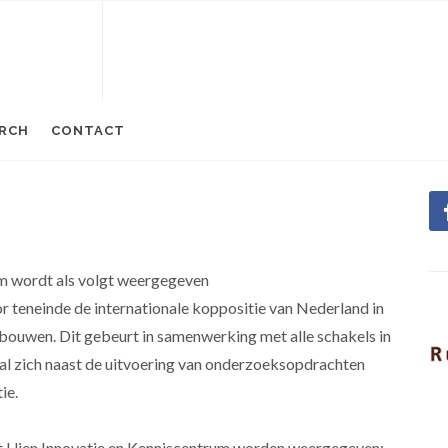
RCH
CONTACT
um wordt als volgt weergegeven
r teneinde de internationale koppositie van Nederland in
 bouwen. Dit gebeurt in samenwerking met alle schakels in
al zich naast de uitvoering van onderzoeksopdrachten
ie.
et Uien Innovatie en Kenniscentrum worden weergegeven: